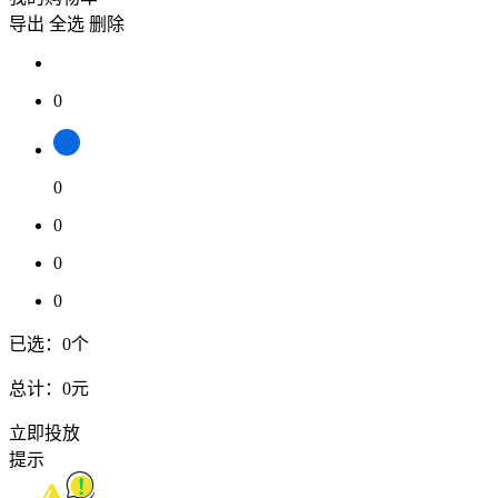
导出
全选
删除
0
0
0
0
0
已选：
0
个
总计：
0元
立即投放
提示