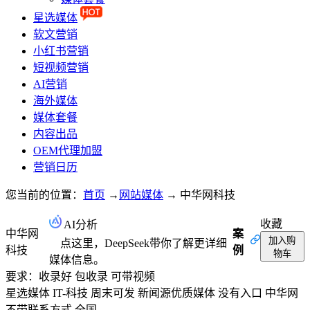
星选媒体
软文营销
小红书营销
短视频营销
AI营销
海外媒体
媒体套餐
内容出品
OEM代理加盟
营销日历
您当前的位置：
首页
→
网站媒体
→
中华网科技
收藏
AI分析
中华网
案
加入购
点这里，DeepSeek带你了解更详细
科技
例
物车
媒体信息。
要求：收录好 包收录 可带视频
星选媒体
IT-科技
周末可发
新闻源优质媒体
没有入口
中华网
不带联系方式
全国