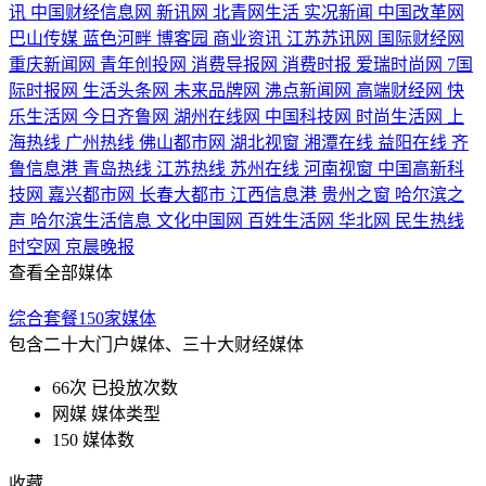
讯
中国财经信息网
新讯网
北青网生活
实况新闻
中国改革网
巴山传媒
蓝色河畔
博客园
商业资讯
江苏苏讯网
国际财经网
重庆新闻网
青年创投网
消费导报网
消费时报
爱瑞时尚网
7国
际时报网
生活头条网
未来品牌网
沸点新闻网
高端财经网
快
乐生活网
今日齐鲁网
湖州在线网
中国科技网
时尚生活网
上
海热线
广州热线
佛山都市网
湖北视窗
湘潭在线
益阳在线
齐
鲁信息港
青岛热线
江苏热线
苏州在线
河南视窗
中国高新科
技网
嘉兴都市网
长春大都市
江西信息港
贵州之窗
哈尔滨之
声
哈尔滨生活信息
文化中国网
百姓生活网
华北网
民生热线
时空网
京晨晚报
查看全部媒体
综合套餐150家媒体
包含二十大门户媒体、三十大财经媒体
66次
已投放次数
网媒
媒体类型
150
媒体数
收藏