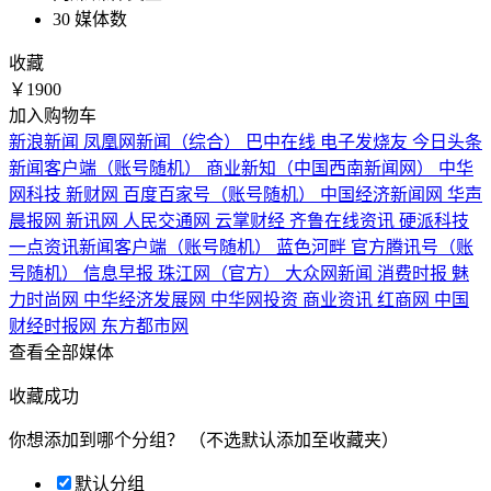
30
媒体数
收藏
￥1900
加入购物车
新浪新闻
凤凰网新闻（综合）
巴中在线
电子发烧友
今日头条
新闻客户端（账号随机）
商业新知（中国西南新闻网）
中华
网科技
新财网
百度百家号（账号随机）
中国经济新闻网
华声
晨报网
新讯网
人民交通网
云掌财经
齐鲁在线资讯
硬派科技
一点资讯新闻客户端（账号随机）
蓝色河畔
官方腾讯号（账
号随机）
信息早报
珠江网（官方）
大众网新闻
消费时报
魅
力时尚网
中华经济发展网
中华网投资
商业资讯
红商网
中国
财经时报网
东方都市网
查看全部媒体
收藏成功
你想添加到哪个分组？
（不选默认添加至收藏夹）
默认分组