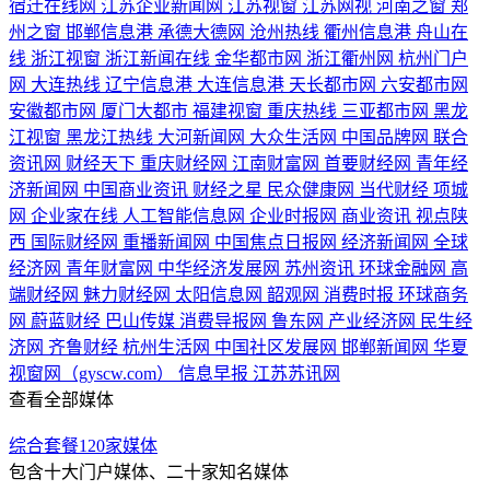
宿迁在线网
江苏企业新闻网
江苏视窗
江苏网视
河南之窗
郑
州之窗
邯郸信息港
承德大德网
沧州热线
衢州信息港
舟山在
线
浙江视窗
浙江新闻在线
金华都市网
浙江衢州网
杭州门户
网
大连热线
辽宁信息港
大连信息港
天长都市网
六安都市网
安徽都市网
厦门大都市
福建视窗
重庆热线
三亚都市网
黑龙
江视窗
黑龙江热线
大河新闻网
大众生活网
中国品牌网
联合
资讯网
财经天下
重庆财经网
江南财富网
首要财经网
青年经
济新闻网
中国商业资讯
财经之星
民众健康网
当代财经
项城
网
企业家在线
人工智能信息网
企业时报网
商业资讯
视点陕
西
国际财经网
重播新闻网
中国焦点日报网
经济新闻网
全球
经济网
青年财富网
中华经济发展网
苏州资讯
环球金融网
高
端财经网
魅力财经网
太阳信息网
韶观网
消费时报
环球商务
网
蔚蓝财经
巴山传媒
消费导报网
鲁东网
产业经济网
民生经
济网
齐鲁财经
杭州生活网
中国社区发展网
邯郸新闻网
华夏
视窗网（gyscw.com）
信息早报
江苏苏讯网
查看全部媒体
综合套餐120家媒体
包含十大门户媒体、二十家知名媒体