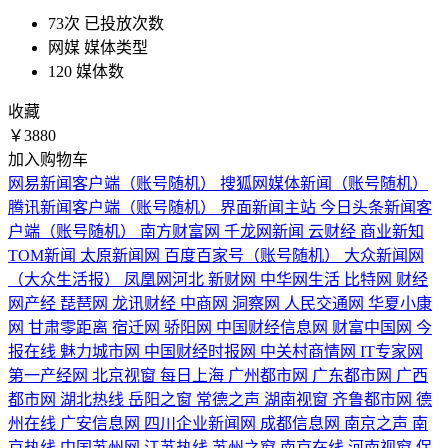
73次
已投放次数
网媒
媒体类型
120
媒体数
收藏
￥3880
加入购物车
网易新闻客户端（账号随机）
搜狐网媒体新闻（账号随机）
腾讯新闻客户端（账号随机）
界面新闻主站
今日头条新闻客
户端（账号随机）
南方财富网
千龙网新闻
云财经
商业新知
TOM新闻
太原新闻网
百度百家号（账号随机）
大众新闻网
（大众生活报）
凤凰网河北
新财网
中华网生活
比特网
财经
网产经
琵琶网
龙讯财经
中商网
洞察网
人民交通网
华夏小康
网
甘肃零距离
宿迁网
骄阳网
中国财经信息网
财富中国网
今
报在线
魅力城市网
中国财经时报网
中关村商情网
IT专家网
第一产经网
北京视窗
每日上海
广州都市网
广东都市网
广西
都市网
湖北热线
岳阳之窗
常德之声
湖南视窗
齐鲁都市网
德
州在线
广安信息网
四川企业新闻网
成都信息网
南京之声
南
京热线
中国苏州网
江苏热线
苏州之窗
南京在线
河南视窗
保