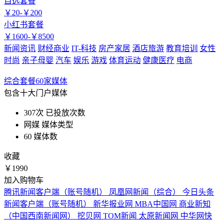
自选套餐
￥
20-
￥
200
小红书套餐
￥
1600-
￥
8500
新闻资讯
财经商业
IT-科技
房产家居
酒店旅游
教育培训
女性
时尚
亲子母婴
汽车
娱乐
游戏
体育运动
健康医疗
电商
综合套餐60家媒体
包含十大门户媒体
307次
已投放次数
网媒
媒体类型
60
媒体数
收藏
￥1990
加入购物车
腾讯新闻客户端（账号随机）
凤凰网新闻（综合）
今日头条
新闻客户端（账号随机）
新华报业网
MBA中国网
商业新知
（中国西南新闻网）
挖贝网
TOM新闻
太原新闻网
中华网快