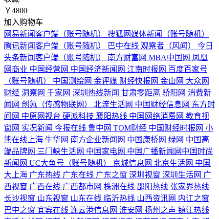
￥4800
加入购物车
网易新闻客户端（账号随机）
搜狐网媒体新闻（账号随机）
腾讯新闻客户端（账号随机）
巴中在线
观察者（风闻）
今日
头条新闻客户端（账号随机）
南方财富网
MBA中国网
凤凰
网商业
中国经营网
中国经济新闻网
江南时报网
百度百家号
（账号随机）
中国测绘网
金评媒
财经快报网
金山网
大众网
财经
洞察网
千家网
深圳热线新闻
甘肃零距离
骄阳网
消费新
闻网
创氪（传感物联网）
北流生活网
中国财经信息网
东方时
间网
中原网视台
硬派科技
襄阳热线
中国网络消费网
教育视
窗网
实况新闻
今报在线
鲁中网
TOM财经
中国财经时报网
小
熊在线上海
牛华网
南方企业新闻网
中国康桥网
绿网
中国高
端品牌网
三门峡生活网
中国家电网
中国广播新闻网
​中国时尚
新闻网
UC大鱼号（账号随机）
京城信息网
北京生活网
中国
大上海
广东热线
广东在线
广东之窗
深圳视窗
深圳生活网
广
西视窗
广西在线
广西都市网
株洲在线
邵阳热线
张家界热线
长沙视窗
山东视窗
山东在线
临沂热线
山西资讯网
内江之窗
巴中之窗
宜宾在线
连云港信息网
淮安网
扬州之声
镇江热线