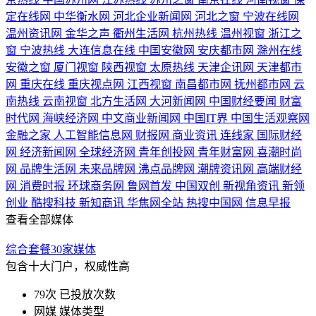
定在线网
中华衡水网
河北企业新闻网
河北之窗
宁波在线网
温州资讯网
金华之声
衢州生活网
杭州热线
温州视窗
浙江之
窗
宁波热线
大连信息在线
中国安徽网
安庆都市网
滁州在线
安徽之窗
厦门视窗
陕西视窗
太原热线
天津企讯网
天津都市
网
重庆在线
重庆视点网
江西视窗
南昌都市网
抚州都市网
云
南热线
云南视窗
北方生活网
大河新闻网
中国财经要闻
财富
时代网
海峡经济网
中文商业新闻网
中国IT界
中国生活观察网
金融之家
人工智能信息网
财报网
商业资讯
连线家
国际财经
网
经济新闻网
全球经济网
青年创投网
青年财富网
喜潮时尚
网
品牌生活网
未来品牌网
沸点品牌网
潮牌资讯网
高端财经
网
消费时报
环球商务网
鲁网首发
中国双创
新视角资讯
新领
创业
酷搜科技
新知商讯
华焦网全站
热搜中国网
信息早报
查看全部媒体
综合套餐30家媒体
包含十大门户，权威性高
79次
已投放次数
网媒
媒体类型